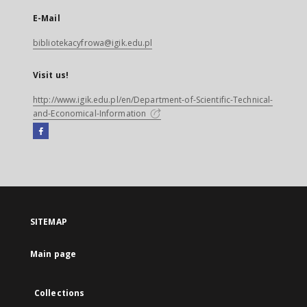
E-Mail
bibliotekacyfrowa@igik.edu.pl
Visit us!
http://www.igik.edu.pl/en/Department-of-Scientific-Technical-
and-Economical-Information
Facebook
External
link,
will
open
in
a
SITEMAP
new
tab
Main page
Collections