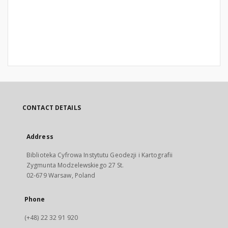
CONTACT DETAILS
Address
Biblioteka Cyfrowa Instytutu Geodezji i Kartografii
Zygmunta Modzelewskiego 27 St.
02-679 Warsaw, Poland
Phone
(+48) 22 32 91 920