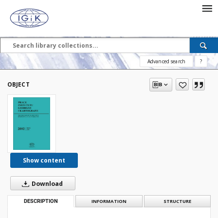
Advanced search
?
OBJECT
Show content
Download
DESCRIPTION
INFORMATION
STRUCTURE