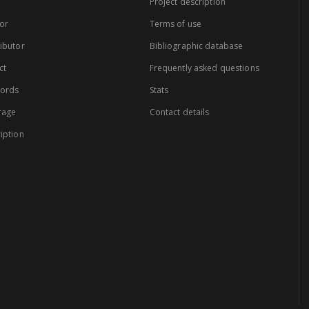
Project description
or
Terms of use
ibutor
Bibliographic database
ct
Frequently asked questions
words
Stats
rage
Contact details
iption