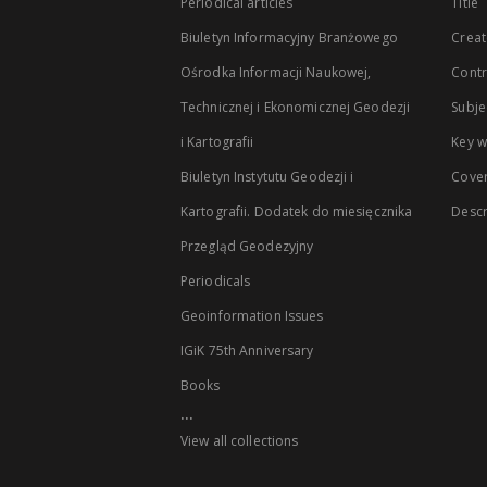
Periodical articles
Title
Biuletyn Informacyjny Branżowego
Creat
Ośrodka Informacji Naukowej,
Contr
Technicznej i Ekonomicznej Geodezji
Subje
i Kartografii
Key 
Biuletyn Instytutu Geodezji i
Cove
Kartografii. Dodatek do miesięcznika
Descr
Przegląd Geodezyjny
Periodicals
Geoinformation Issues
IGiK 75th Anniversary
Books
...
View all collections