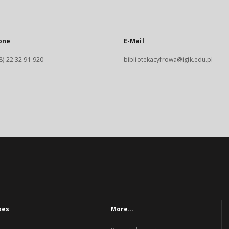
one
E-Mail
8) 22 32 91 920
bibliotekacyfrowa@igik.edu.pl
xes
More...