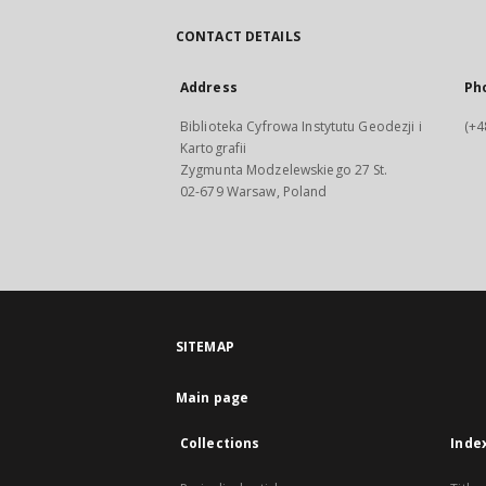
CONTACT DETAILS
Address
Ph
Biblioteka Cyfrowa Instytutu Geodezji i
(+4
Kartografii
Zygmunta Modzelewskiego 27 St.
02-679 Warsaw, Poland
SITEMAP
Main page
Collections
Inde