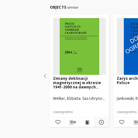
OBJECTS
similar
Zmiany deklinacji
Zarys arch
magnetycznej w okresie
Polsce
1941-2000 na dawnych
polskich terenach
wschodnich
Welker, Elżbieta
Sas-Uhrynowski, Andrzej
Jankowski,
czasopismo
czasopismo