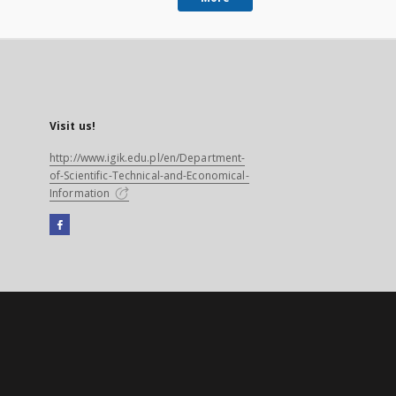
Visit us!
http://www.igik.edu.pl/en/Department-
of-Scientific-Technical-and-Economical-
Information
Facebook
External
link,
will
open
in
a
new
tab