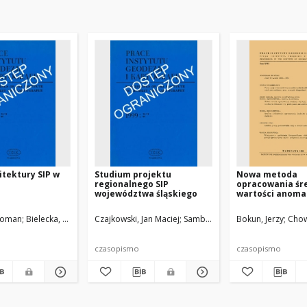
itektury SIP w
Studium projektu
Nowa metoda
regionalnego SIP
opracowania śr
województwa śląskiego
wartości anomali
ciężkości na du
obszarze i jej 
 Roman
Bielecka, Elżbieta
Czajkowski, Jan Maciej
Wysocka, Ewa
Sambura, Andrzej
Bokun, Jerzy
Chow
zastosowanie
czasopismo
czasopismo