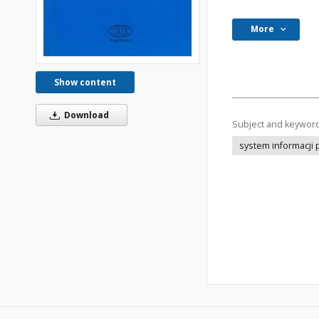
More
Show content
Download
Subject and keywor
system informacji 