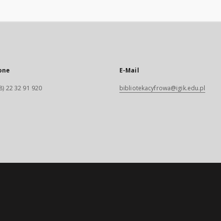
one
E-Mail
8) 22 32 91 920
bibliotekacyfrowa@igik.edu.pl