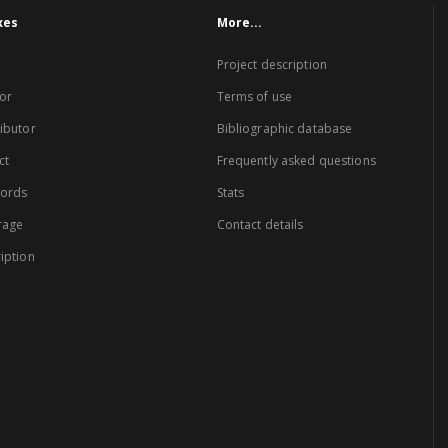
xes
More...
Project description
or
Terms of use
ibutor
Bibliographic database
ct
Frequently asked questions
words
Stats
rage
Contact details
iption