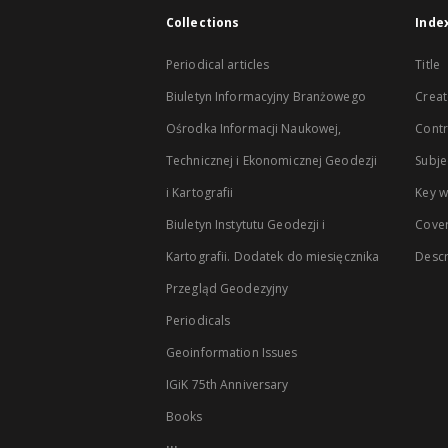
Collections
Inde
Periodical articles
Title
Biuletyn Informacyjny Branżowego
Creat
Ośrodka Informacji Naukowej,
Contr
Technicznej i Ekonomicznej Geodezji
Subje
i Kartografii
Key 
Biuletyn Instytutu Geodezji i
Cove
Kartografii. Dodatek do miesięcznika
Descr
Przegląd Geodezyjny
Periodicals
Geoinformation Issues
IGiK 75th Anniversary
Books
...