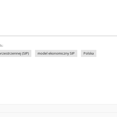
ds:
przestrzennej (SIP)
model ekonomiczny SIP
Polska