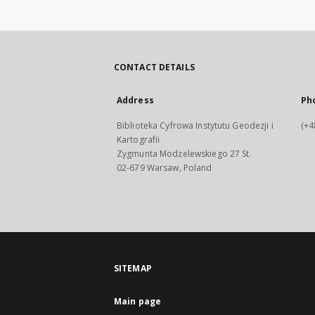
CONTACT DETAILS
Address
Ph
Biblioteka Cyfrowa Instytutu Geodezji i
(+4
Kartografii
Zygmunta Modzelewskiego 27 St.
02-679 Warsaw, Poland
SITEMAP
Main page