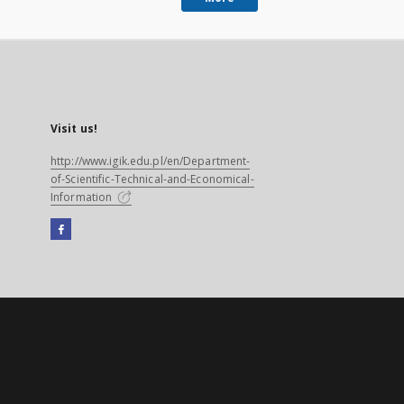
Visit us!
http://www.igik.edu.pl/en/Department-
of-Scientific-Technical-and-Economical-
Information
Facebook
External
link,
will
open
in
a
new
tab