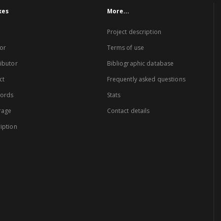
xes
More...
Project description
or
Terms of use
ibutor
Bibliographic database
ct
Frequently asked questions
words
Stats
rage
Contact details
iption