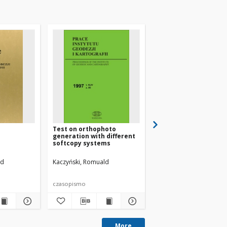
Test on orthophoto
High resolution russi
generation with different
satellite images for 
softcopy systems
mapping
ld
n, Lech
Kaczyński, Romuald
Kaczyński, Romuald
Kędziora, Włodzimierz
Kaczyński, Romuald
czasopismo
czasopismo
More