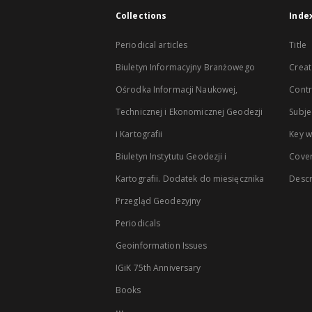
Collections
Inde
Periodical articles
Title
Biuletyn Informacyjny Branżowego
Creat
Ośrodka Informacji Naukowej,
Contr
Technicznej i Ekonomicznej Geodezji
Subje
i Kartografii
Key 
Biuletyn Instytutu Geodezji i
Cove
Kartografii. Dodatek do miesięcznika
Descr
Przegląd Geodezyjny
Periodicals
Geoinformation Issues
IGiK 75th Anniversary
Books
...