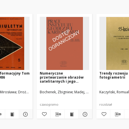
nformacyjny Tom
Numeryczne
Trendy rozwoju
986
przetwarzanie obrazów
fotogrametrii
satelitarnych i jego
zastosowanie w
opracowaniu mapy
 Mirosława
Kaczyński
Dariusz Dukaczewski
Drożdżewski, Zbigniew
Bochenek, Zbigniew
Konarska, Teresa
Madej, Waldemar
Dobrzycka, Maria
Kaczyński, Romua
Brokma
użytkowania ziemi okolic
Warszawy
czasopismo
rozdział