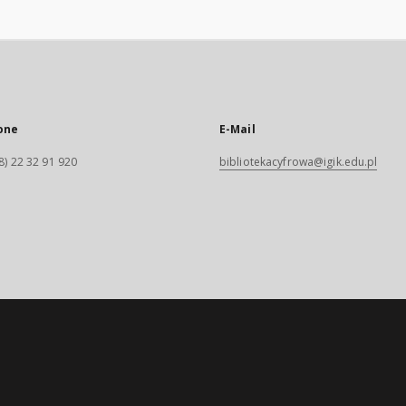
one
E-Mail
8) 22 32 91 920
bibliotekacyfrowa@igik.edu.pl