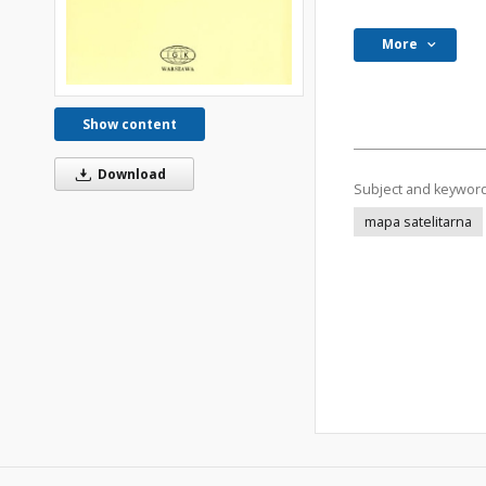
More
Show content
Download
Subject and keywor
mapa satelitarna