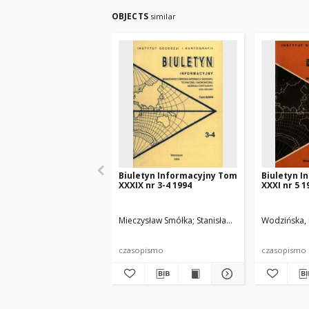
OBJECTS
similar
Biuletyn Informacyjny Tom
Biuletyn I
XXXIX nr 3-4 1994
XXXI nr 5 1
Mieczysław Smółka
Stanisław Lewiński
Wodzińska,
Romuald 
czasopismo
czasopismo