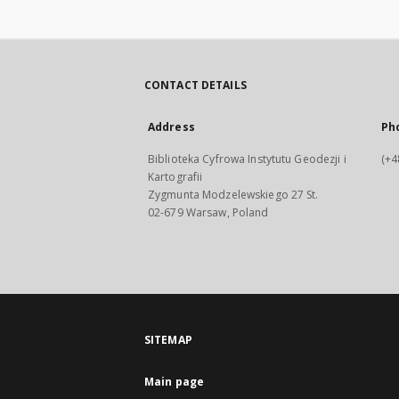
CONTACT DETAILS
Address
Ph
Biblioteka Cyfrowa Instytutu Geodezji i
(+4
Kartografii
Zygmunta Modzelewskiego 27 St.
02-679 Warsaw, Poland
SITEMAP
Main page