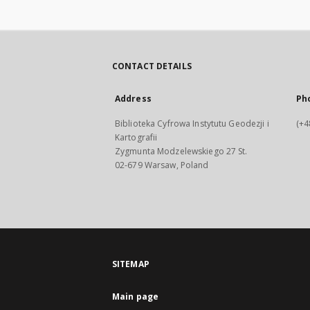
CONTACT DETAILS
Address
Ph
Biblioteka Cyfrowa Instytutu Geodezji i
(+4
Kartografii
Zygmunta Modzelewskiego 27 St.
02-679 Warsaw, Poland
SITEMAP
Main page