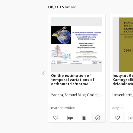
OBJECTS
similar
On the estimation of
Instytut Ge
temporal variations of
Kartografii
orthometric/normal
działalnoś
height at proposed IHRF
sites using GRACE/GRACE-
Yadeta, Samuel Milki
Godah, Walyeldeen
Linsenbart
Szelac
FO data
materiał wideo
artykuł