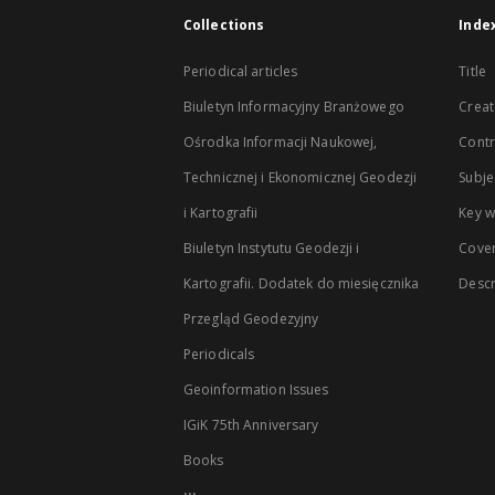
Collections
Inde
Periodical articles
Title
Biuletyn Informacyjny Branżowego
Creat
Ośrodka Informacji Naukowej,
Contr
Technicznej i Ekonomicznej Geodezji
Subje
i Kartografii
Key 
Biuletyn Instytutu Geodezji i
Cove
Kartografii. Dodatek do miesięcznika
Descr
Przegląd Geodezyjny
Periodicals
Geoinformation Issues
IGiK 75th Anniversary
Books
...