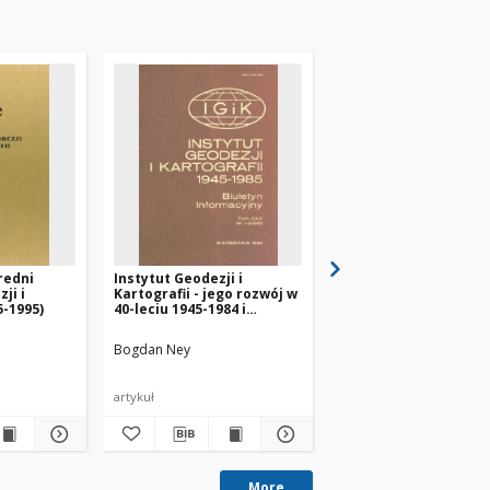
redni
Instytut Geodezji i
Instytut Geodezji i
ji i
Kartografii - jego rozwój w
Kartografii rozpoczął
5-1995)
40-leciu 1945-1984 i
XXXVI rok swojej
aktualne problemy
działalności
Bogdan Ney
Szymański, Jerzy
Ney, B
artykuł
artykuł
More