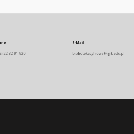
one
E-Mail
8) 22 32 91 920
bibliotekacyfrowa@igik.edu.pl