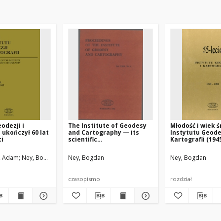
odezji i
The Institute of Geodesy
Młodość i wiek ś
 ukończył 60 lat
and Cartography — its
Instytutu Geodez
ci
scientific
Kartografii (194
outline,cartographic
investigations and
h, Adam
howska, Małgorzata
Ney, Bogdan
Ney, Bogdan
Ney, Bogdan
international activity
czasopismo
rozdział