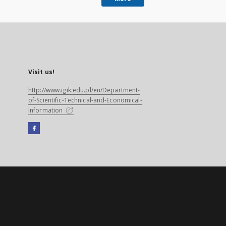
Visit us!
http://www.igik.edu.pl/en/Department-
of-Scientific-Technical-and-Economical-
Information
Facebook
External
link,
will
open
in
a
new
tab