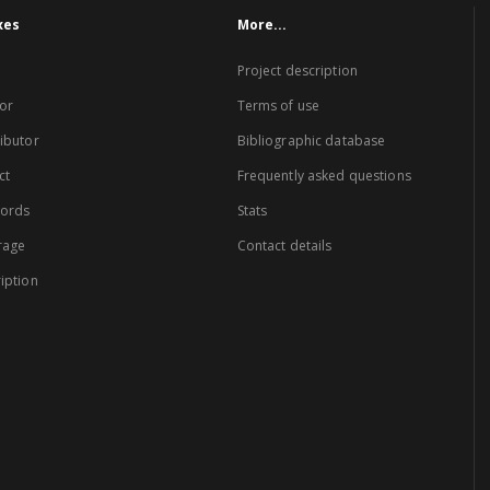
xes
More...
Project description
or
Terms of use
ibutor
Bibliographic database
ct
Frequently asked questions
words
Stats
rage
Contact details
iption