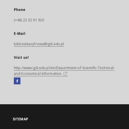
Phone
(+48) 22 32 91 920
E-Mail
bibliotekacyfrowa@igik.edu.pl
Visit us!
http://www.igik.edu.pl/en/Department-of-Scientific-Technical-
and-Economical-Information
Facebook
External
link,
will
open
in
a
SITEMAP
new
tab