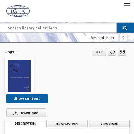
Advanced search
?
OBJECT
Show content
Download
DESCRIPTION
INFORMATION
STRUCTURE