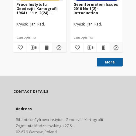
Prace Instytutu
Geoinformation Issues
Ge
Geodezji i Kartografii
2010 No 1(2) -
200
1964 t. 11 z. 2(24) -
introduction
wprowadzenie
Kryński, Jan. Red.
Kryński, Jan. Red.
Kry
czasopismo
czasopismo
cz
More
CONTACT DETAILS
Address
Biblioteka Cyfrowa Instytutu Geodezji i Kartografii
Zygmunta Modzelewskiego 27 St.
02-679 Warsaw, Poland