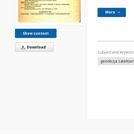
More
Show content
Download
Subject and keywor
geodezja satelitar