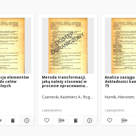
acja elementów
Metoda transformacji,
Analiza zasięgu 
 do celów
jaką należy stosować w
dokładności ka
lnych
procesie opracowania
75
fotogramów satelitarnych
Czarnecki, Kazimierz A.
Rogowski, Jerzy B.
Hurnik, Hieronim
czasopismo
czasopismo