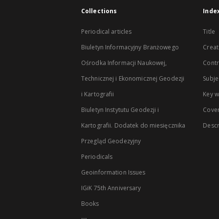
Collections
Inde
Periodical articles
Title
Biuletyn Informacyjny Branżowego
Creat
Ośrodka Informacji Naukowej,
Contr
Technicznej i Ekonomicznej Geodezji
Subje
i Kartografii
Key 
Biuletyn Instytutu Geodezji i
Cove
Kartografii. Dodatek do miesięcznika
Descr
Przegląd Geodezyjny
Periodicals
Geoinformation Issues
IGiK 75th Anniversary
Books
...