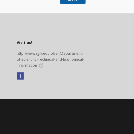
Visit us!
http://www.igik.edu.pl/en/Department-
of-Scientific-Technical-and-Economical-
Information
Facebook
External
link,
will
open
in
a
new
tab