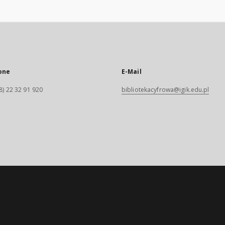
one
E-Mail
8) 22 32 91 920
bibliotekacyfrowa@igik.edu.pl