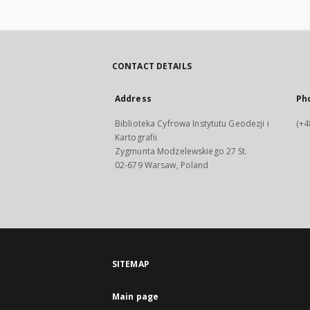
CONTACT DETAILS
Address
Ph
Biblioteka Cyfrowa Instytutu Geodezji i
(+4
Kartografii
Zygmunta Modzelewskiego 27 St.
02-679 Warsaw, Poland
SITEMAP
Main page