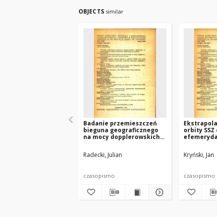
OBJECTS
similar
Badanie przemieszczeń
Ekstrapol
bieguna geograficznego
orbity SSZ
na mocy dopplerowskich
efemeryda
obserwacji sztucznych
satelitów Ziemi
Radecki, Julian
Kryński, Jan
czasopismo
czasopismo