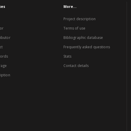
xes
More...
Project description
or
Terms of use
ibutor
Bibliographic database
ct
Frequently asked questions
words
Stats
rage
Contact details
iption