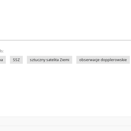
ds:
na
SSZ
sztuczny satelita Ziemi
obserwacje dopplerowskie