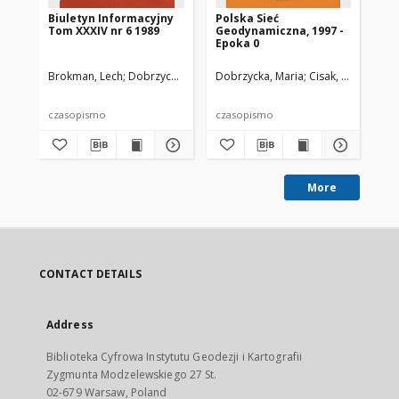
Biuletyn Informacyjny
Polska Sieć
Kr
Tom XXXIV nr 6 1989
Geodynamiczna, 1997 -
Dł
Epoka 0
Wa
Brokman, Lech
Dobrzycka, Maria
Dobrzycka, Maria
Zgliński, Andrzej
Cisak, Jan
Cis
czasopismo
czasopismo
cz
More
CONTACT DETAILS
Address
Biblioteka Cyfrowa Instytutu Geodezji i Kartografii
Zygmunta Modzelewskiego 27 St.
02-679 Warsaw, Poland