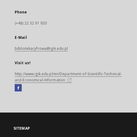
Phone
(+48) 22 32 91 920
E-Mail
bibliotekacyfrowa@igik.edu.pl
Visit us!
http://www.igik.edu.pl/en/Department-of-Scientific-Technical-
and-Economical-Information
Facebook
External
link,
will
open
in
a
SITEMAP
new
tab