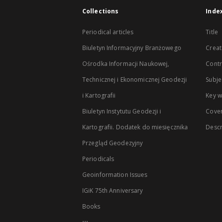
Collections
Inde
Periodical articles
Title
Biuletyn Informacyjny Branżowego
Creat
Ośrodka Informacji Naukowej,
Contr
Technicznej i Ekonomicznej Geodezji
Subje
i Kartografii
Key 
Biuletyn Instytutu Geodezji i
Cove
Kartografii. Dodatek do miesięcznika
Descr
Przegląd Geodezyjny
Periodicals
Geoinformation Issues
IGiK 75th Anniversary
Books
...