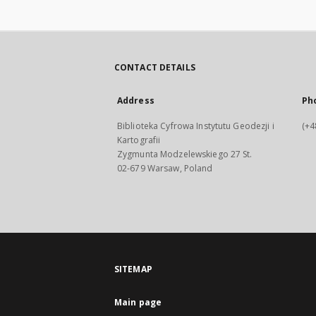
CONTACT DETAILS
Address
Ph
Biblioteka Cyfrowa Instytutu Geodezji i
(+4
Kartografii
Zygmunta Modzelewskiego 27 St.
02-679 Warsaw, Poland
SITEMAP
Main page