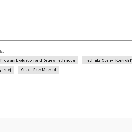
ds:
Program Evaluation and Review Technique
Technika Oceny i Kontroli
tycznej
Critical Path Method