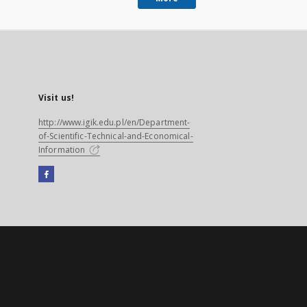
Visit us!
http://www.igik.edu.pl/en/Department-
of-Scientific-Technical-and-Economical-
Information
Facebook
External
link,
will
open
in
a
new
tab