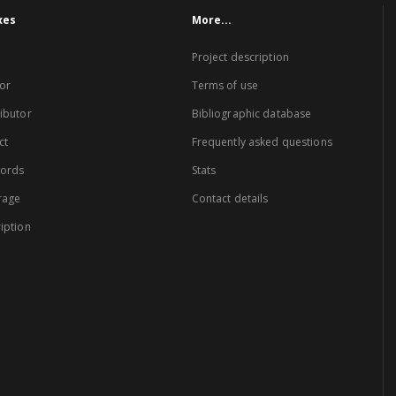
xes
More...
Project description
or
Terms of use
ibutor
Bibliographic database
ct
Frequently asked questions
words
Stats
rage
Contact details
iption