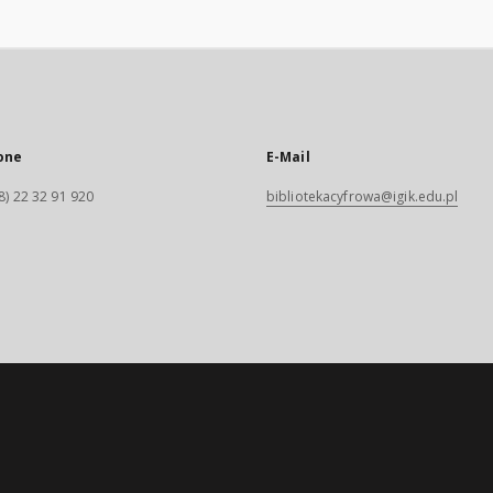
one
E-Mail
8) 22 32 91 920
bibliotekacyfrowa@igik.edu.pl