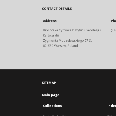
CONTACT DETAILS
Address
Ph
Biblioteka Cyfrowa Instytutu Geodezji i
(+4
Kartografii
Zygmunta Modzelewskiego 27 St.
02-679 Warsaw, Poland
SITEMAP
Main page
Collections
Inde