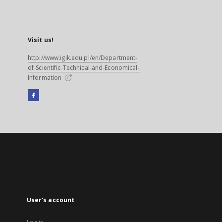
Visit us!
http://www.igik.edu.pl/en/Department-
of-Scientific-Technical-and-Economical-
Information
Facebook
External
link,
will
open
in
a
new
tab
User's account