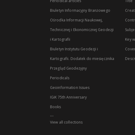
Periodical articles
Title
Biuletyn Informacyjny Branżowego
Creat
Ośrodka Informacji Naukowej,
Contr
Technicznej i Ekonomicznej Geodezji
Subje
i Kartografii
Key 
Biuletyn Instytutu Geodezji i
Cove
Kartografii. Dodatek do miesięcznika
Descr
Przegląd Geodezyjny
Periodicals
Geoinformation Issues
IGiK 75th Anniversary
Books
...
View all collections