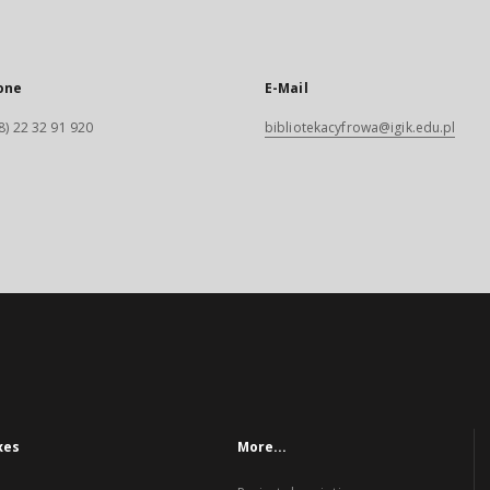
one
E-Mail
8) 22 32 91 920
bibliotekacyfrowa@igik.edu.pl
xes
More...