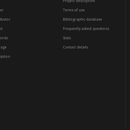
Project description
or
Terms of use
ibutor
Bibliographic database
ct
Frequently asked questions
words
Stats
rage
Contact details
iption