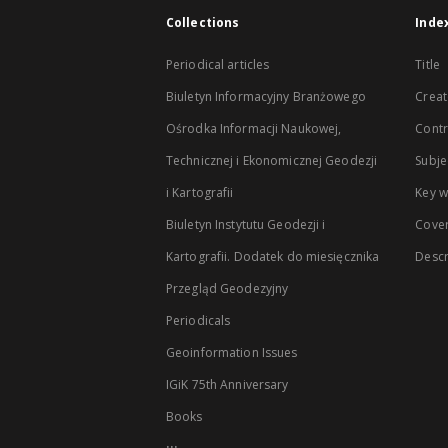
Collections
Inde
Periodical articles
Title
Biuletyn Informacyjny Branżowego
Creat
Ośrodka Informacji Naukowej,
Contr
Technicznej i Ekonomicznej Geodezji
Subje
i Kartografii
Key 
Biuletyn Instytutu Geodezji i
Cove
Kartografii. Dodatek do miesięcznika
Descr
Przegląd Geodezyjny
Periodicals
Geoinformation Issues
IGiK 75th Anniversary
Books
...