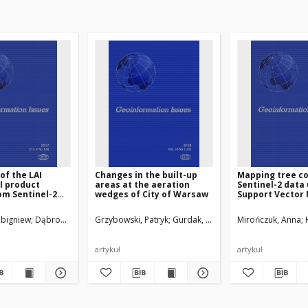
of the LAI
Changes in the built-up
Mapping tree co
l product
areas at the aeration
Sentinel-2 data
om Sentinel-2
wedges of City of Warsaw
Support Vector
V images for
(SVM)
at in western
Zbigniew
 Karolina
Dąbrowska-Zielińska, Katarzyna
Jagiełło, Katarzyna
Grzybowski, Patryk
Gurdak, Radosław
Gurdak, Radosław
Mirończuk, Anna
Niro, Fabrizio
Bar
artykuł
artykuł