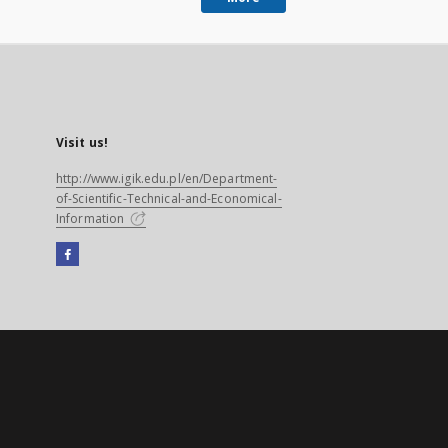
Visit us!
http://www.igik.edu.pl/en/Department-
of-Scientific-Technical-and-Economical-
Information
Facebook
External
link,
will
open
in
a
new
tab