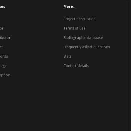
xes
More...
Project description
or
Terms of use
ibutor
Bibliographic database
ct
Frequently asked questions
words
Stats
rage
Contact details
iption