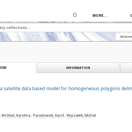
MORE...
Advance
INFORMATION
ION
 satellite data based model for homogeneous polygons delimita
;
Wróbel, Karolina
;
Paradowski, Karol
;
Wyczałek, Michał