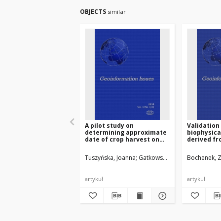
OBJECTS
similar
A pilot study on
Validation 
determining approximate
biophysica
date of crop harvest on
derived fr
the basis of Sentinel-2
and Proba-
satellite imagery
winter whe
Tuszyńska, Joanna
Gatkowska, Martyna
Bochenek, 
Wróbel,
Poland
artykuł
artykuł