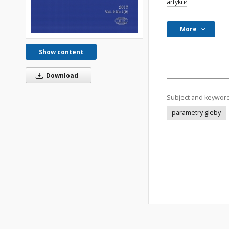
artykuł
More
Show content
Download
Subject and keywor
parametry gleby