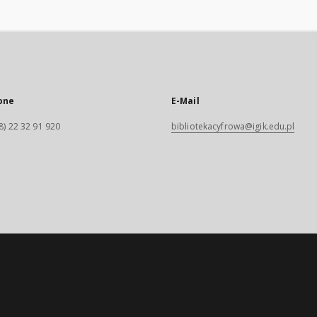
one
E-Mail
8) 22 32 91 920
bibliotekacyfrowa@igik.edu.pl