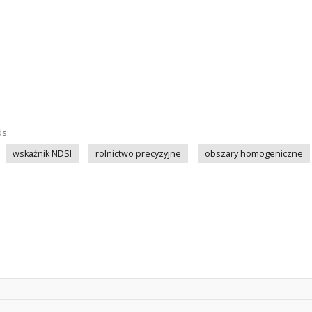
ds:
wskaźnik NDSI
rolnictwo precyzyjne
obszary homogeniczne