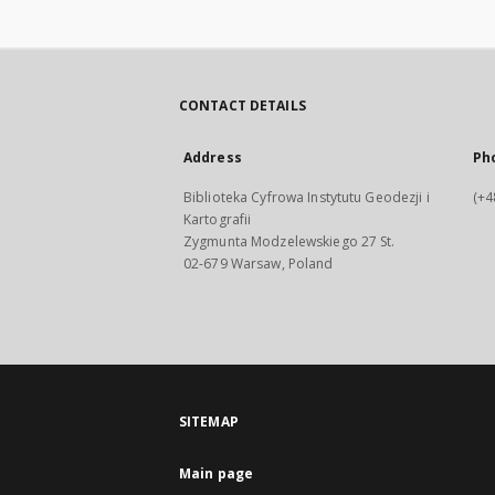
CONTACT DETAILS
Address
Ph
Biblioteka Cyfrowa Instytutu Geodezji i
(+4
Kartografii
Zygmunta Modzelewskiego 27 St.
02-679 Warsaw, Poland
SITEMAP
Main page