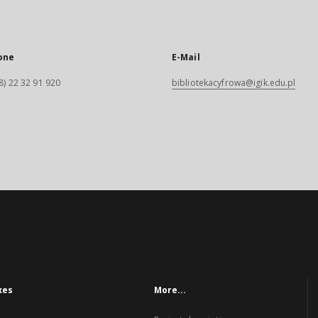
one
E-Mail
8) 22 32 91 920
bibliotekacyfrowa@igik.edu.pl
xes
More...