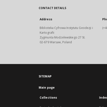
CONTACT DETAILS
Address
Ph
Biblioteka Cyfrowa Instytutu Geodezji i
(+4
Kartografii
Zygmunta Modzelewskiego 27 St.
02-679 Warsaw, Poland
SITEMAP
Main page
Collections
Inde