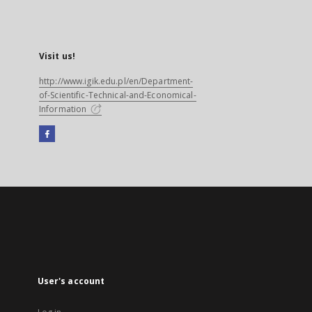
Visit us!
http://www.igik.edu.pl/en/Department-
of-Scientific-Technical-and-Economical-
Information
Facebook
External
link,
will
open
in
a
new
tab
User's account