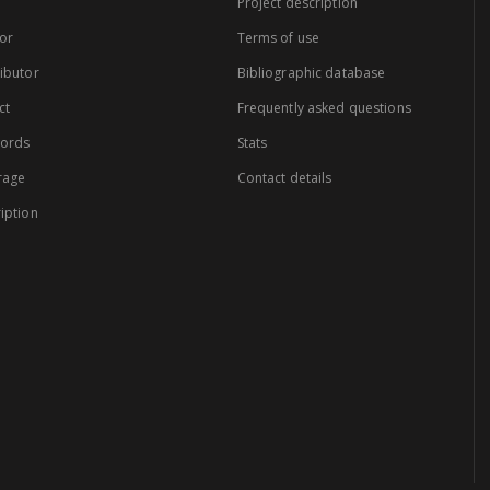
Project description
or
Terms of use
ibutor
Bibliographic database
ct
Frequently asked questions
words
Stats
rage
Contact details
iption