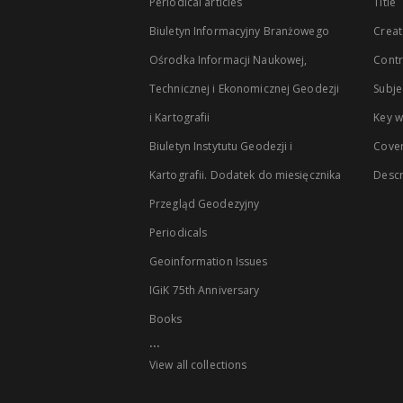
Periodical articles
Title
Biuletyn Informacyjny Branżowego
Creat
Ośrodka Informacji Naukowej,
Contr
Technicznej i Ekonomicznej Geodezji
Subje
i Kartografii
Key 
Biuletyn Instytutu Geodezji i
Cove
Kartografii. Dodatek do miesięcznika
Descr
Przegląd Geodezyjny
Periodicals
Geoinformation Issues
IGiK 75th Anniversary
Books
...
View all collections