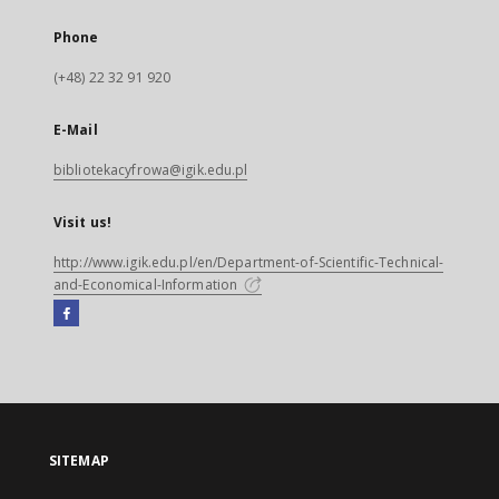
Phone
(+48) 22 32 91 920
E-Mail
bibliotekacyfrowa@igik.edu.pl
Visit us!
http://www.igik.edu.pl/en/Department-of-Scientific-Technical-
and-Economical-Information
Facebook
External
link,
will
open
in
a
SITEMAP
new
tab