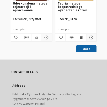
Udoskonalona metoda
Teoria metody
Wy
rejestracji i
bezpośredniego
op
opracowania
wyznaczenia różnic
fo
rezultatów obserwacji
długości
sł
przejść gwiazd przez
geograficznych
ob
Czerwiński, Krzysztof
Radecki, Julian
Wy
płaszczyznę południka
gw
ur
sz
czasopismo
czasopismo
cz
More
CONTACT DETAILS
Address
Biblioteka Cyfrowa Instytutu Geodezji i Kartografii
Zygmunta Modzelewskiego 27 St.
02-679 Warsaw, Poland