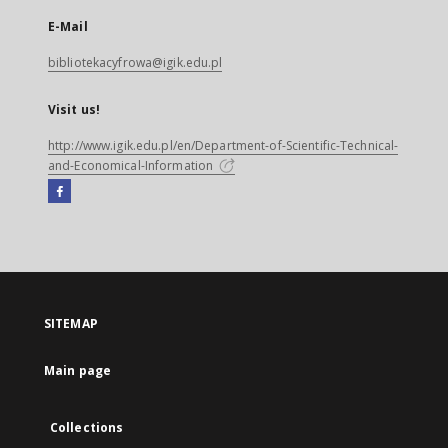
E-Mail
bibliotekacyfrowa@igik.edu.pl
Visit us!
http://www.igik.edu.pl/en/Department-of-Scientific-Technical-
and-Economical-Information
Facebook
External
link,
will
open
in
a
SITEMAP
new
tab
Main page
Collections