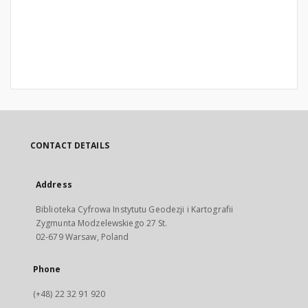
CONTACT DETAILS
Address
Biblioteka Cyfrowa Instytutu Geodezji i Kartografii
Zygmunta Modzelewskiego 27 St.
02-679 Warsaw, Poland
Phone
(+48) 22 32 91 920