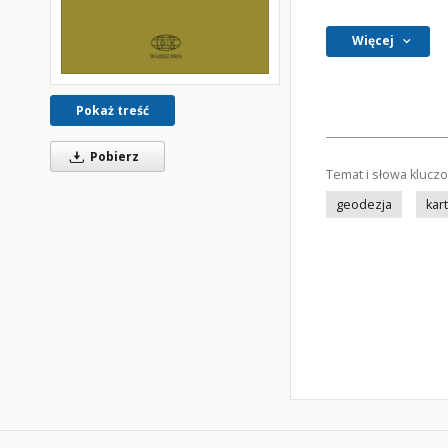
Więcej
Pokaż treść
Pobierz
Temat i słowa klucz
geodezja
kar