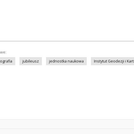
owe:
tografia
jubileusz
jednostka naukowa
Instytut Geodezji i Kart