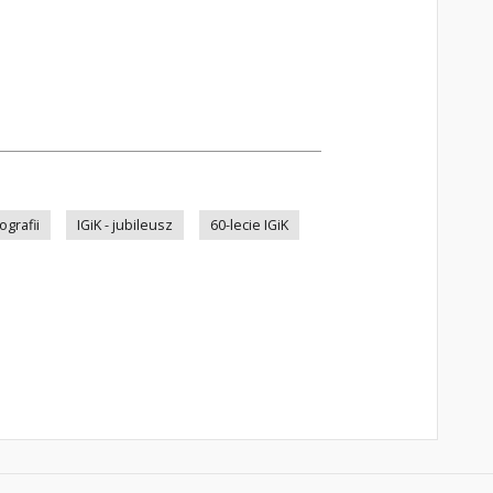
ografii
IGiK - jubileusz
60-lecie IGiK