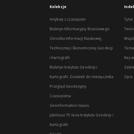
Kolekcje
Inde
Artykuły z czasopism
Tytuł
Biuletyn Informacyjny Branżowego
Twór
Ośrodka Informacji Naukowej,
Wspó
Technicznej i Ekonomicznej Geodezji
Temat
i Kartografii
Key 
Biuletyn Instytutu Geodezji i
Zakr
Kartografii. Dodatek do miesięcznika
Opis
Przegląd Geodezyjny
Czasopisma
Geoinformation Issues
Jubileusz 75-lecia Instytutu Geodezji i
Kartografii