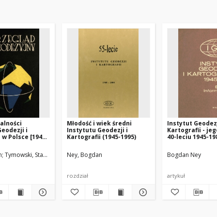
łalności
Młodość i wiek średni
Instytut Geodezj
Geodezji i
Instytutu Geodezji i
Kartografii - je
 w Polsce [1945-
Kartografii (1945-1995)
40-leciu 1945-198
aktualne probl
n
Tymowski, Stanisław Janusz
Ney, Bogdan
Bogdan Ney
rozdział
artykuł