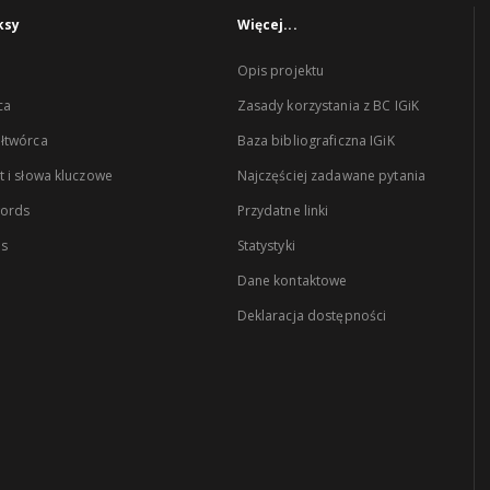
ksy
Więcej...
Opis projektu
ca
Zasady korzystania z BC IGiK
łtwórca
Baza bibliograficzna IGiK
 i słowa kluczowe
Najczęściej zadawane pytania
words
Przydatne linki
es
Statystyki
Dane kontaktowe
Deklaracja dostępności