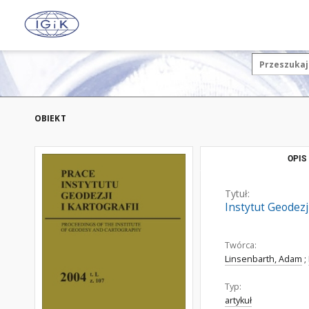
OBIEKT
OPIS
Tytuł:
Instytut Geodezji
Twórca:
Linsenbarth, Adam
;
Typ:
artykuł