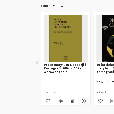
OBIEKTY
podobne
Prace Instytutu Geodezji i
30 lat dzia
Kartografii 2004 z. 107 –
Instytutu 
wprowadzenie
Kartografii
1975]
Ney, Bogda
czasopismo
artykuł