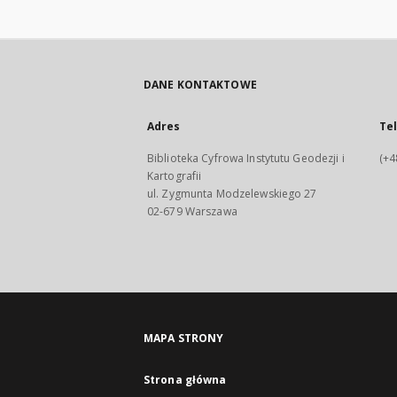
DANE KONTAKTOWE
Adres
Te
Biblioteka Cyfrowa Instytutu Geodezji i
(+4
Kartografii
ul. Zygmunta Modzelewskiego 27
02-679 Warszawa
MAPA STRONY
Strona główna