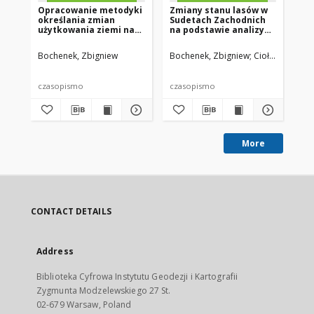
Opracowanie metodyki
Zmiany stanu lasów w
Op
określania zmian
Sudetach Zachodnich
oc
użytkowania ziemi na
na podstawie analizy
wz
podstawie cyfrowej
zdjęć satelitarnych
na
analizy
sa
Bochenek, Zbigniew
Bochenek, Zbigniew
Ciołkosz, Andrz
Boc
wysokorozdzielczych
zdjęć satelitarnych
czasopismo
czasopismo
cz
More
CONTACT DETAILS
Address
Biblioteka Cyfrowa Instytutu Geodezji i Kartografii
Zygmunta Modzelewskiego 27 St.
02-679 Warsaw, Poland