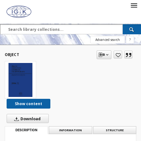
Advanced search
?
OBJECT
Show content
Download
DESCRIPTION
INFORMATION
STRUCTURE