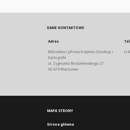
DANE KONTAKTOWE
Adres
Te
Biblioteka Cyfrowa Instytutu Geodezji i
(+4
Kartografii
ul. Zygmunta Modzelewskiego 27
02-679 Warszawa
MAPA STRONY
Strona główna