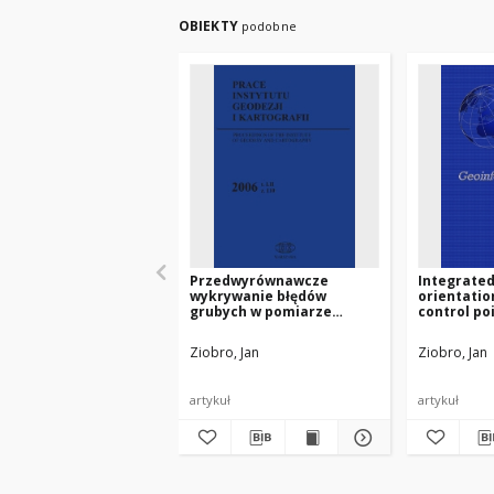
OBIEKTY
podobne
Przedwyrównawcze
Integrated
wykrywanie błędów
orientatio
grubych w pomiarze
control poi
środków rzutu dla
block aero
aerotriangulacji
Ziobro, Jan
Ziobro, Jan
artykuł
artykuł