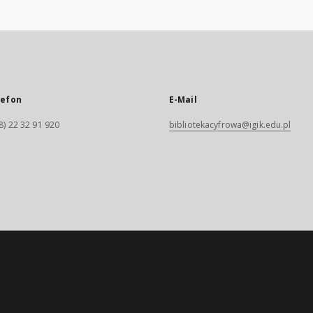
lefon
E-Mail
8) 22 32 91 920
bibliotekacyfrowa@igik.edu.pl