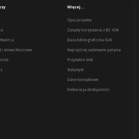
ksy
Więcej...
Opis projektu
ca
Zasady korzystania z BC IGiK
łtwórca
Baza bibliograficzna IGiK
 i słowa kluczowe
Najczęściej zadawane pytania
words
Przydatne linki
es
Statystyki
Dane kontaktowe
Deklaracja dostępności