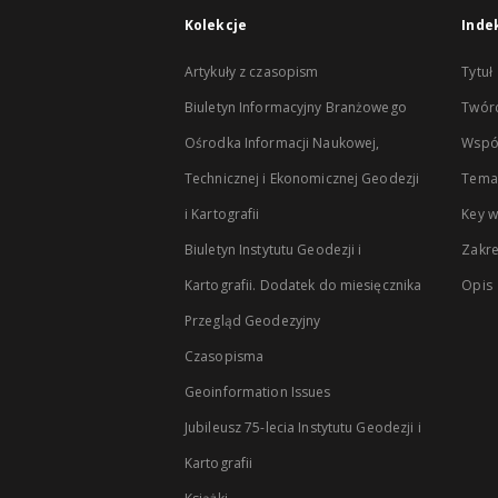
Kolekcje
Inde
Artykuły z czasopism
Tytuł
Biuletyn Informacyjny Branżowego
Twór
Ośrodka Informacji Naukowej,
Wspó
Technicznej i Ekonomicznej Geodezji
Temat
i Kartografii
Key 
Biuletyn Instytutu Geodezji i
Zakr
Kartografii. Dodatek do miesięcznika
Opis
Przegląd Geodezyjny
Czasopisma
Geoinformation Issues
Jubileusz 75-lecia Instytutu Geodezji i
Kartografii