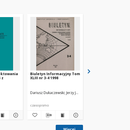
jektowania
Biuletyn Informacyjny Tom
Analiza parametrów
 z
XLIII nr 3-4 1998
orientacji przy cyfr
opracowaniu zdjęć
nymi
lotniczych
Dariusz Dukaczewski
Jerzy Janusz
Romuald Kaczyński
Ziobro, Jan
Jan Z
czasopismo
czasopismo
Więcej