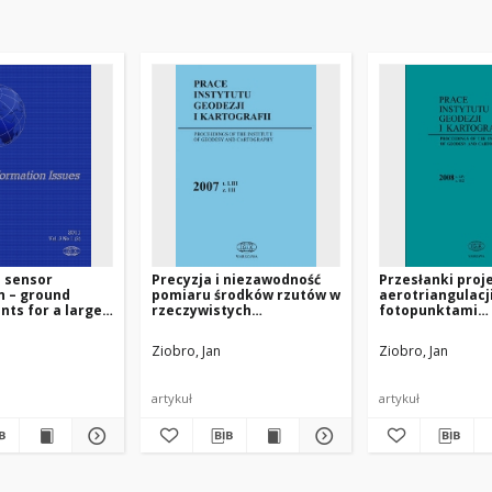
 sensor
Precyzja i niezawodność
Przesłanki pro
n – ground
pomiaru środków rzutów w
aerotriangulacji
nts for a large-
rzeczywistych
fotopunktami
triangulation
aerotriangulacjach
niesygnalizowa
Ziobro, Jan
Ziobro, Jan
artykuł
artykuł