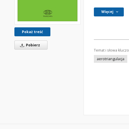
Więcej
Pokaż treść
Pobierz
Temat i słowa klucz
aerotriangulacja