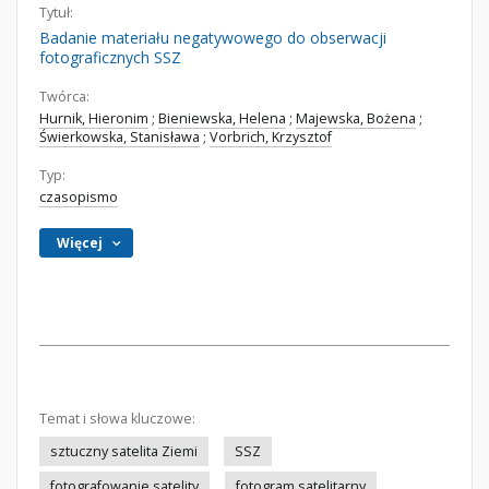
Tytuł:
Badanie materiału negatywowego do obserwacji
fotograficznych SSZ
Twórca:
Hurnik, Hieronim
;
Bieniewska, Helena
;
Majewska, Bożena
;
Świerkowska, Stanisława
;
Vorbrich, Krzysztof
Typ:
czasopismo
Więcej
Temat i słowa kluczowe:
sztuczny satelita Ziemi
SSZ
fotografowanie satelity
fotogram satelitarny