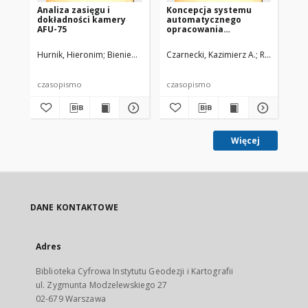
Analiza zasięgu i
Koncepcja systemu
Au
dokładności kamery
automatycznego
id
AFU-75
opracowania
od
fotograficznych
fo
obserwacji sztucznych
ob
Hurnik, Hieronim
Bieniewska, Helena
Czarnecki, Kazimierz A.
Butkiewicz, Edward
Rogowski, Je
Kurzyńska,
Cza
satelitów Ziemi
sz
Zi
czasopismo
czasopismo
cz
Więcej
DANE KONTAKTOWE
Adres
Biblioteka Cyfrowa Instytutu Geodezji i Kartografii
ul. Zygmunta Modzelewskiego 27
02-679 Warszawa