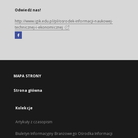
Odwiedź nas!
http://www.igik.edu.pl/pl/osrodek-informacji-naukowej-
technicznej-i-ekonomicznej
Facebook
Link
zewnętrzny,
otworzy
się
w
nowej
MAPA STRONY
karcie
Strona główna
Kolekcje
Artykuły z czasopism
Biuletyn Informacyjny Branżowego Ośrodka Informacji