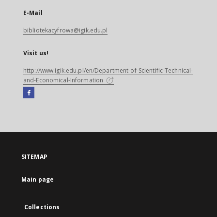
E-Mail
bibliotekacyfrowa@igik.edu.pl
Visit us!
http://www.igik.edu.pl/en/Department-of-Scientific-Technical-
and-Economical-Information
Facebook
External
link,
will
open
in
a
SITEMAP
new
tab
Main page
Collections