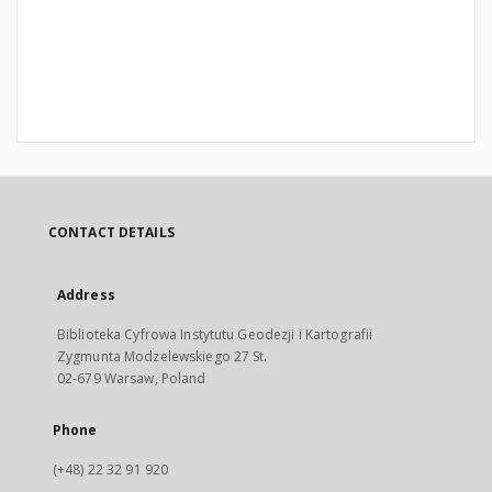
CONTACT DETAILS
Address
Biblioteka Cyfrowa Instytutu Geodezji i Kartografii
Zygmunta Modzelewskiego 27 St.
02-679 Warsaw, Poland
Phone
(+48) 22 32 91 920