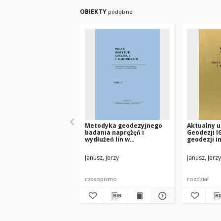
OBIEKTY
podobne
Metodyka geodezyjnego
Aktualny u
badania naprężęń i
Geodezji I
wydłużeń lin w
geodezji i
konstrukcjach cięgnowych
Janusz, Jerzy
Janusz, Jerzy
czasopismo
rozdział