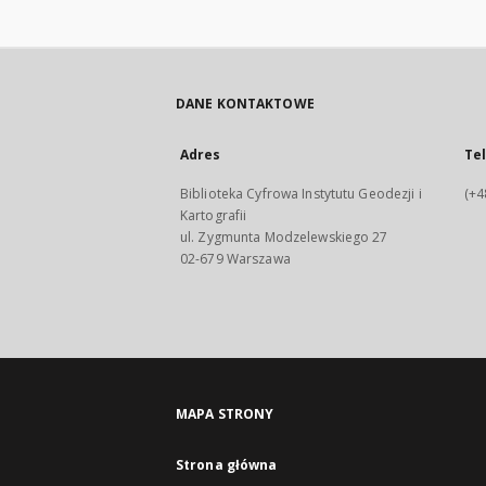
DANE KONTAKTOWE
Adres
Te
Biblioteka Cyfrowa Instytutu Geodezji i
(+4
Kartografii
ul. Zygmunta Modzelewskiego 27
02-679 Warszawa
MAPA STRONY
Strona główna