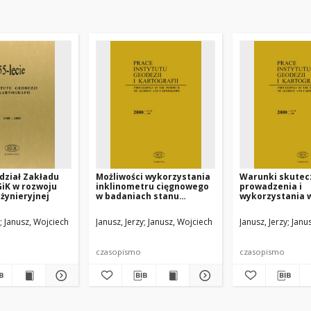
dział Zakładu
Możliwości wykorzystania
Warunki skutecz
GiK w rozwoju
inklinometru cięgnowego
prowadzenia i
nżynieryjnej
w badaniach stanu
wykorzystania 
bezpieczeństwa budowli
monitoringu
przemieszczeń 
Janusz, Wojciech
Janusz, Jerzy
Janusz, Wojciech
Janusz, Jerzy
Janu
deformacji ścia
szczelinowych i
istniejących w s
czasopismo
czasopismo
wpływu głęboki
wykopów