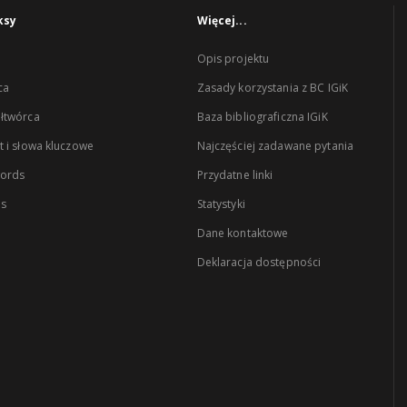
ksy
Więcej...
Opis projektu
ca
Zasady korzystania z BC IGiK
łtwórca
Baza bibliograficzna IGiK
 i słowa kluczowe
Najczęściej zadawane pytania
words
Przydatne linki
es
Statystyki
Dane kontaktowe
Deklaracja dostępności