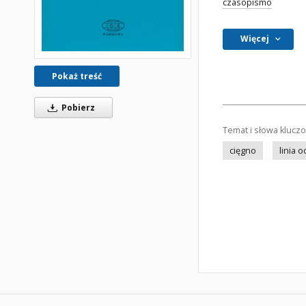
czasopismo
Więcej
Pokaż treść
Pobierz
Temat i słowa klucz
cięgno
linia 