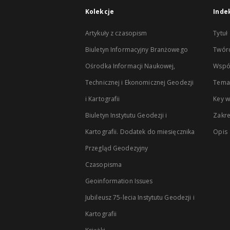
Kolekcje
Inde
Artykuły z czasopism
Tytuł
Biuletyn Informacyjny Branżowego
Twór
Ośrodka Informacji Naukowej,
Wspó
Technicznej i Ekonomicznej Geodezji
Temat
i Kartografii
Key 
Biuletyn Instytutu Geodezji i
Zakr
Kartografii. Dodatek do miesięcznika
Opis
Przegląd Geodezyjny
Czasopisma
Geoinformation Issues
Jubileusz 75-lecia Instytutu Geodezji i
Kartografii