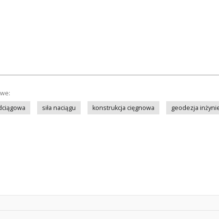
owe:
odciągowa
siła naciągu
konstrukcja cięgnowa
geodezja inżyni