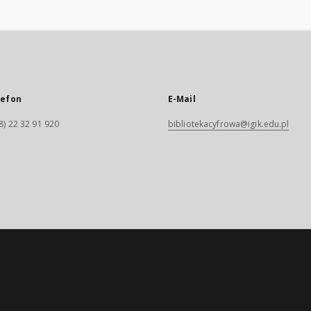
lefon
E-Mail
8) 22 32 91 920
bibliotekacyfrowa@igik.edu.pl